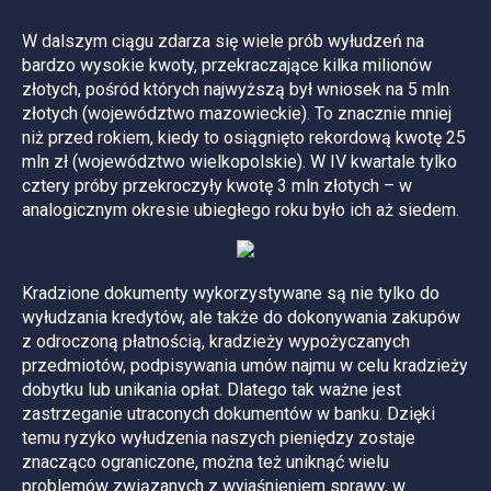
W dalszym ciągu zdarza się wiele prób wyłudzeń na
bardzo wysokie kwoty, przekraczające kilka milionów
złotych, pośród których najwyższą był wniosek na 5 mln
złotych (województwo mazowieckie). To znacznie mniej
niż przed rokiem, kiedy to osiągnięto rekordową kwotę 25
mln zł (województwo wielkopolskie). W IV kwartale tylko
cztery próby przekroczyły kwotę 3 mln złotych – w
analogicznym okresie ubiegłego roku było ich aż siedem.
Kradzione dokumenty wykorzystywane są nie tylko do
wyłudzania kredytów, ale także do dokonywania zakupów
z odroczoną płatnością, kradzieży wypożyczanych
przedmiotów, podpisywania umów najmu w celu kradzieży
dobytku lub unikania opłat. Dlatego tak ważne jest
zastrzeganie utraconych dokumentów w banku. Dzięki
temu ryzyko wyłudzenia naszych pieniędzy zostaje
znacząco ograniczone, można też uniknąć wielu
problemów związanych z wyjaśnieniem sprawy, w