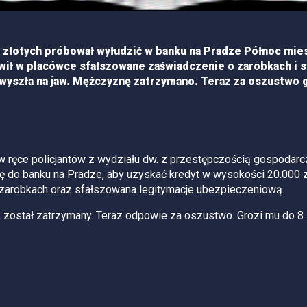
 złotych próbował wyłudzić w banku na Pradze Północ mi
awił w placówce sfałszowane zaświadczenie o zarobkach i 
yszła na jaw. Mężczyznę zatrzymano. Teraz za oszustwo g
ręce policjantów z wydziału dw. z przestępczością gospodar
się do banku na Pradze, aby uzyskać kredyt w wysokości 20.000 
 zarobkach oraz sfałszowana legitymacje ubezpieczeniową.
, został zatrzymany. Teraz odpowie za oszustwo. Grozi mu do 8 